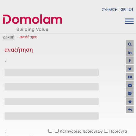
GR
|
EN
ΣΥΝΔΕΣΗ
ΕΤΑΙΡΕΙΑ
ΔΟΜΙΚA ΠΡΟΪΟΝΤΑ
αρχική
αναζήτηση
ΝΕΑ
ΒΙΟΜΗΧΑΝΙΚΑ ΠΡΟΪΟΝΤΑ
αναζήτηση
ΚΑΡΙΕΡΑ
ΛΥΣΕΙΣ
ΕΠΙΚΟΙΝΩΝΙΑ
:
ΕΡΓΑ
ΥΠΟΣΤΗΡΙΞΗ
ΠΡΟΣΦΟΡΕΣ
:
Κατηγορίες προϊόντων
Προϊόντα